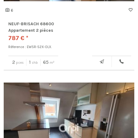
6
NEUF-BRISACH 68600
Appartement 2 pièces
787 € *
Réference : EWSR-S2X-OLX.
2
1
65
2
pces
chb
m