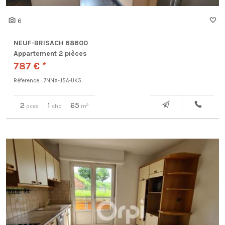
6
NEUF-BRISACH 68600
Appartement 2 pièces
787 € *
Réference : 7NNX-J5A-UK5.
2
1
65
2
pces
chb
m