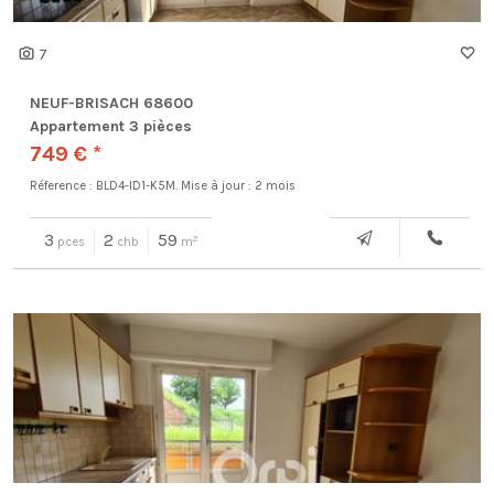
7
NEUF-BRISACH 68600
Appartement 3 pièces
749 € *
Réference : BLD4-ID1-K5M.
Mise à jour : 2 mois
3
2
59
2
pces
chb
m