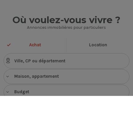
Où voulez-vous vivre ?
Annonces immobilières pour particuliers
Achat
Location
Maison, appartement
Budget
VOIR LES ANNONCES