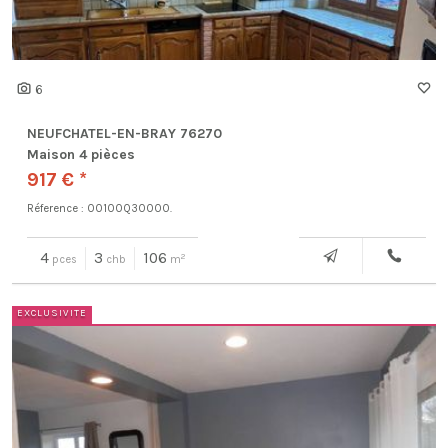
6
NEUFCHATEL-EN-BRAY 76270
Maison 4 pièces
917 € *
Réference : 00100Q30000.
4
3
106
2
pces
chb
m