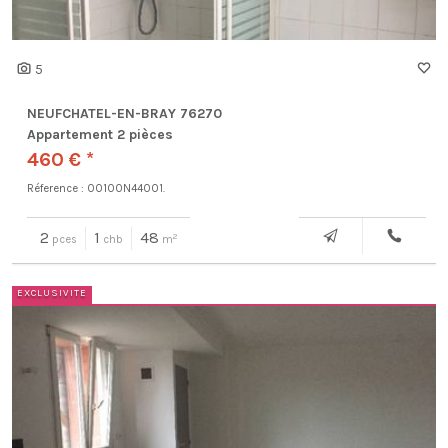
5
NEUFCHATEL-EN-BRAY 76270
Appartement 2 pièces
460 € *
Réference : 00100N44001.
2
1
48
2
pces
chb
m