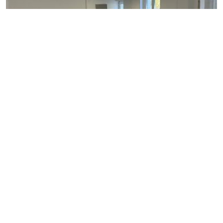
6
NEUFCHATEL-EN-BRAY 76270
Maison 3 pièces
595 € *
Réference : 00100Q68000.
Mise à jour : 2 mois
3
2
43
2
pces
chb
m