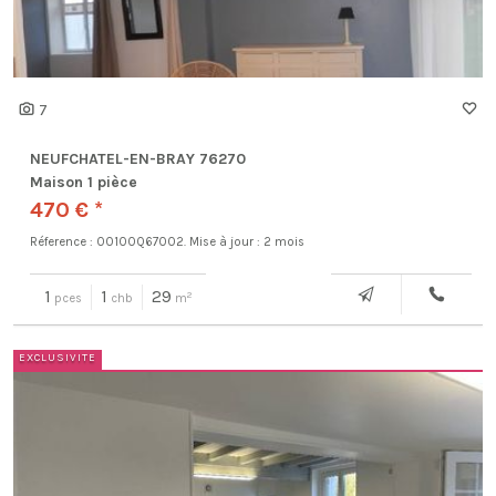
7
NEUFCHATEL-EN-BRAY 76270
Maison 1 pièce
470 € *
Réference : 00100Q67002.
Mise à jour : 2 mois
1
1
29
2
pces
chb
m