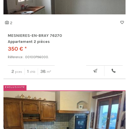
2
MESNIERES-EN-BRAY 76270
Appartement 2 pièces
350 € *
Réference : 00100P96000.
2
1
38
2
pces
chb
m