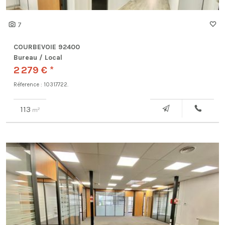
7
COURBEVOIE 92400
Bureau / Local
2 279 € *
Réference : 10317722.
113
2
m