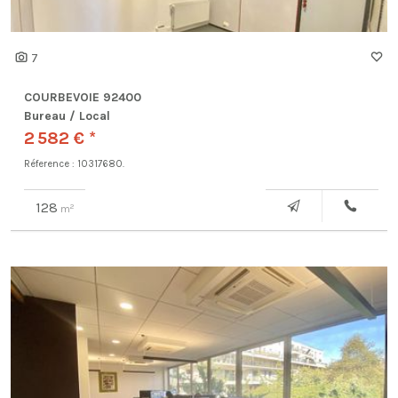
7
COURBEVOIE 92400
Bureau / Local
2 582 € *
Réference : 10317680.
128
2
m