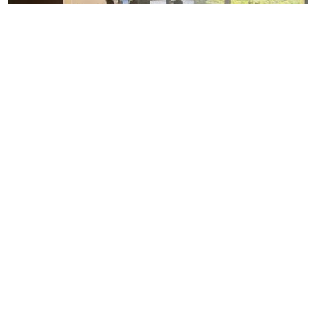
9
COURBEVOIE 92400
Bureau / Local
11 857 € *
Réference : 10317337.
459
2
m