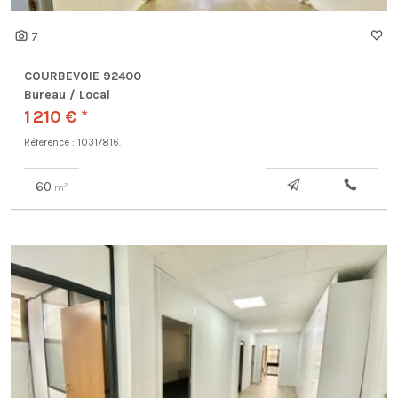
7
COURBEVOIE 92400
Bureau / Local
1 210 € *
Réference : 10317816.
60
2
m