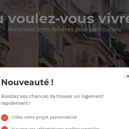
 voulez-vous vivr
Annonces immobilières pour particuliers
Nouveauté !
Boostez vos chances de trouver un logement
on, appartement
Budget
rapidement !
Créez votre projet personnalisé
✓
Ajoutez vos informations professionnelles