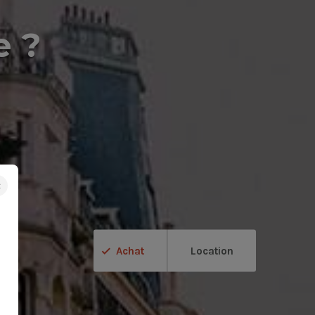
e ?
×
Achat
Location