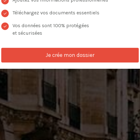
✓
Téléchargez vos documents essentiels
✓
Vos données sont 100% protégées
✓
et sécurisées
VOIR LES ANNONCES
Je crée mon dossier
de critères