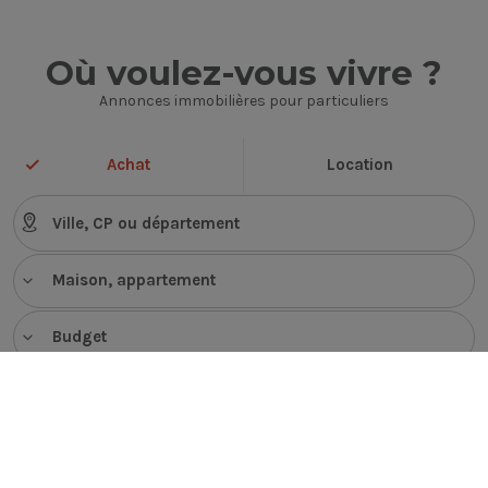
Où voulez-vous vivre ?
Annonces immobilières pour particuliers
Achat
Location
Maison, appartement
Budget
VOIR LES ANNONCES