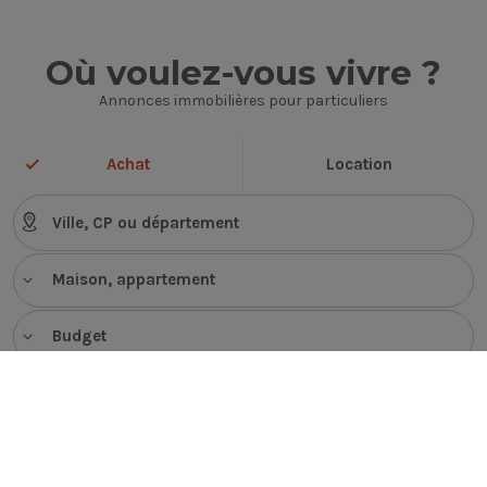
Où voulez-vous vivre ?
Annonces immobilières pour particuliers
Achat
Location
Maison, appartement
Budget
VOIR LES ANNONCES