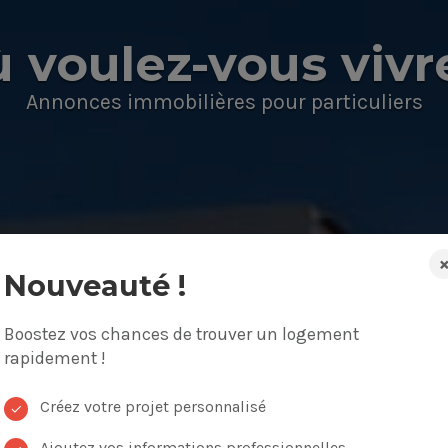
 voulez-vous vivr
Annonces immobilières pour particuliers
Nouveauté !
Boostez vos chances de trouver un logement
on, appartement
Budget
rapidement !
Créez votre projet personnalisé
✓
Ajoutez vos informations professionnelles