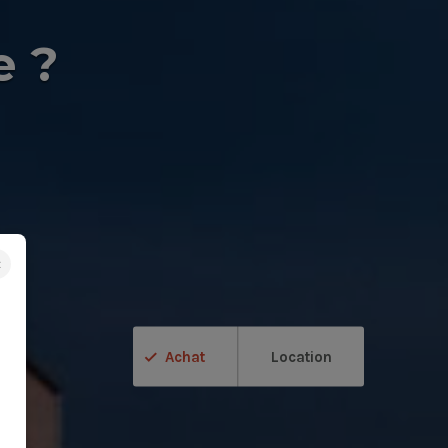
e ?
×
Achat
Location