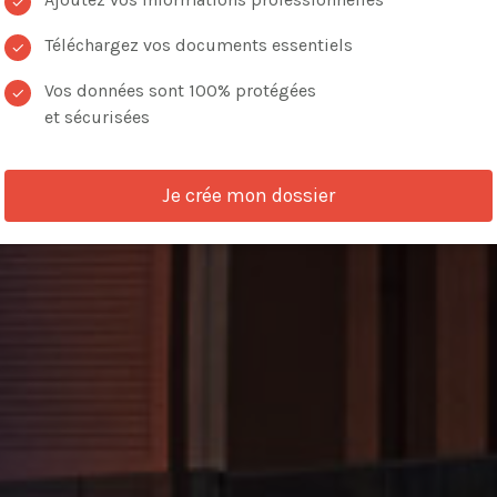
✓
Téléchargez vos documents essentiels
✓
Vos données sont 100% protégées
✓
et sécurisées
VOIR LES ANNONCES
Je crée mon dossier
de critères