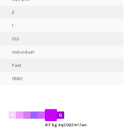
2
1
OUI
Individuel
Fuel
1880
A
F
G
87 kg éqCO2/m²/an