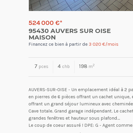
524 000 €
*
95430 AUVERS SUR OISE
MAISON
Financez ce bien à partir de
3 020 €/mois
7
4
198
2
pces
chb
m
AUVERS-SUR-OISE - Un emplacement idéal à 2 pas 
en pierres de 6 pièces offrant un cachet unique, 
offrant un grand séjour lumineux avec cheminée, 
Cave totale. Grand garage indépendant. Le cachet 
grandes fenêtres et hauteur sous plafond...
Le coup de coeur assuré ! DPE: G - Agent comme