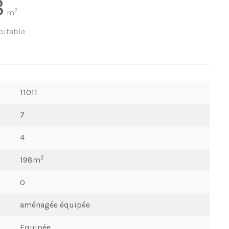
8
2
m
bitable
11011
7
4
2
198m
0
aménagée équipée
Equipée