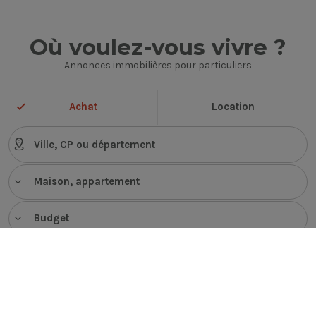
Où voulez-vous vivre ?
Annonces immobilières pour particuliers
Achat
Location
Maison, appartement
Budget
VOIR LES ANNONCES