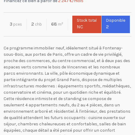
Financez ce bien à partir de
2 247 €/mois
Stock total
Disponible
3
2
68
2
pces
chb
m
NC
2
Ce programme immobilier neuf, idéalement situé à Fontenay-
sous-Bois, aux portes de Paris, offre un cadre de vie privilégié,
proche des commerces, du centre commercial, et à deux pas des
espaces verts comme le bois de Vincennes et les nombreux
parcs environnants. La ville, pôle économique dynamique et
partie intégrante du projet Grand Paris, dispose de multiples
infrastructures modernes : équipements sportifs, médiathèques,
conservatoire et cinéma, pour un quotidien riche et équilibré.
Cette résidence intimiste et de standing se compose de
seulement 4 appartements neufs, du 2 au 4 pièces, dans un
environnement arboré et résidentiel. À l'intérieur, des prestations
de qualité attendent les futurs occupants : cuisine ouverte sur
séjour, chambres chaleureuses et confortables, salles de bain
équipées, chaque détail a été pensé pour offrir un confort