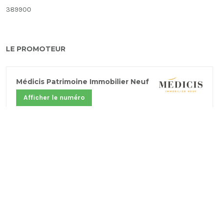
389900
LE PROMOTEUR
Médicis Patrimoine Immobilier Neuf
Afficher le numéro
Adresse
: 3-5, rue Trébois - Angle rue Louise
Michel
LEVALLOIS-PERRET (92300)
Mr.
Mme.