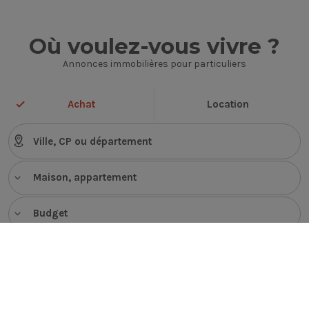
Où voulez-vous vivre ?
Annonces immobilières pour particuliers
Achat
Location
Maison, appartement
Budget
VOIR LES ANNONCES