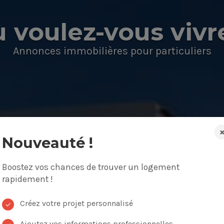
 voulez-vous vivr
Annonces immobilières pour particuliers
Nouveauté !
Boostez vos chances de trouver un logement
on, appartement
Budget
rapidement !
Créez votre projet personnalisé
✓
Ajoutez vos informations professionnelles