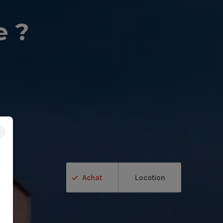
e ?
×
Achat
Location