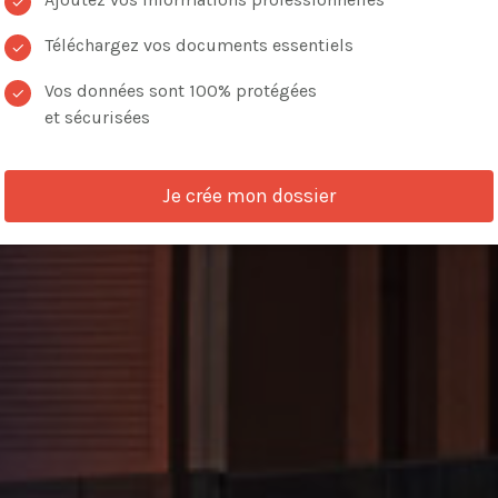
✓
Téléchargez vos documents essentiels
✓
Vos données sont 100% protégées
✓
et sécurisées
VOIR LES ANNONCES
Je crée mon dossier
de critères