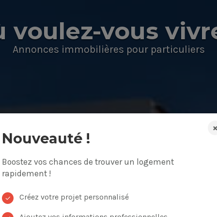
 voulez-vous vivr
Annonces immobilières pour particuliers
Nouveauté !
Boostez vos chances de trouver un logement
on, appartement
Budget
rapidement !
Créez votre projet personnalisé
✓
Ajoutez vos informations professionnelles