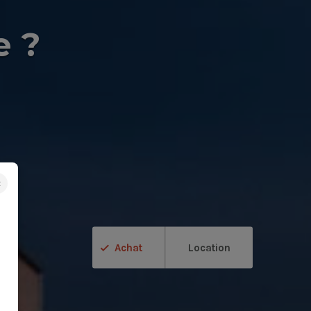
e ?
×
Achat
Location