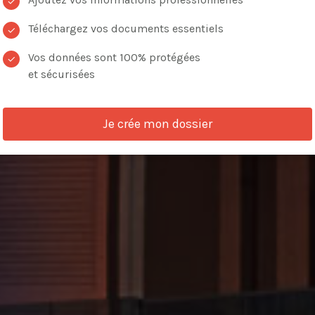
✓
Téléchargez vos documents essentiels
✓
Vos données sont 100% protégées
✓
et sécurisées
VOIR LES ANNONCES
Je crée mon dossier
de critères