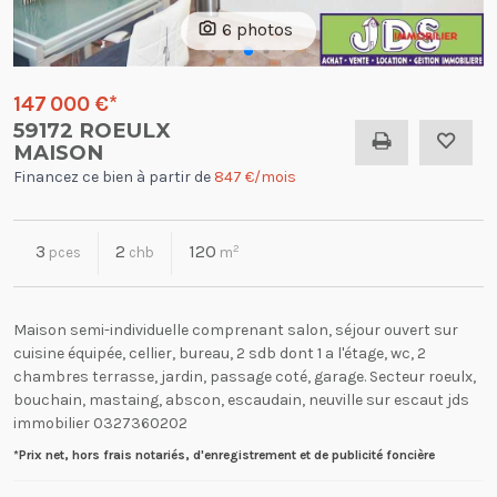
6 photos
147 000 €
*
59172 ROEULX
MAISON
Financez ce bien à partir de
847 €/mois
3
2
120
2
pces
chb
m
Maison semi-individuelle comprenant salon, séjour ouvert sur
cuisine équipée, cellier, bureau, 2 sdb dont 1 a l'étage, wc, 2
chambres terrasse, jardin, passage coté, garage. Secteur roeulx,
bouchain, mastaing, abscon, escaudain, neuville sur escaut jds
immobilier 0327360202
*Prix net, hors frais notariés, d'enregistrement et de publicité foncière