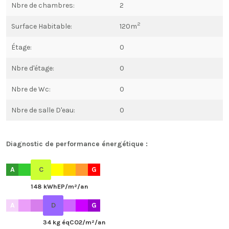
Nbre de chambres:
2
2
Surface Habitable:
120m
Étage:
0
Nbre d'étage:
0
Nbre de Wc:
0
Nbre de salle D'eau:
0
Diagnostic de performance énergétique :
A
C
G
148 kWhEP/m²/an
A
D
G
34 kg éqCO2/m²/an