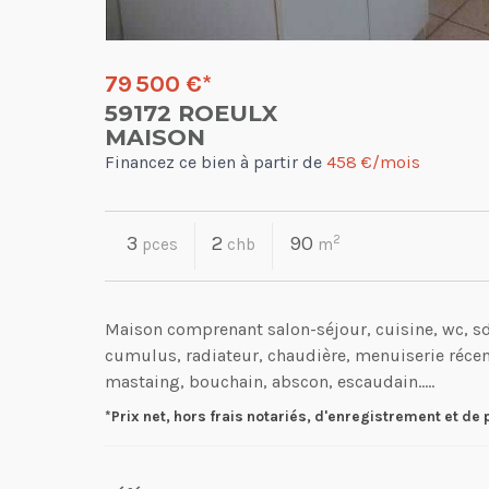
79 500 €
*
59172 ROEULX
MAISON
Financez ce bien à partir de
458 €/mois
3
2
90
2
pces
chb
m
Maison comprenant salon-séjour, cuisine, wc, sd
cumulus, radiateur, chaudière, menuiserie récents
mastaing, bouchain, abscon, escaudain.....
*Prix net, hors frais notariés, d'enregistrement et de 