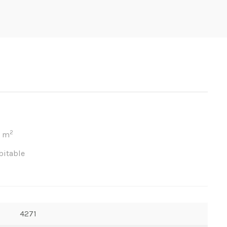
2
m
bitable
4271