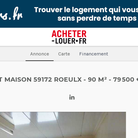
Annonce
Carte
Financement
T MAISON 59172 ROEULX
- 90 M²
- 79 500