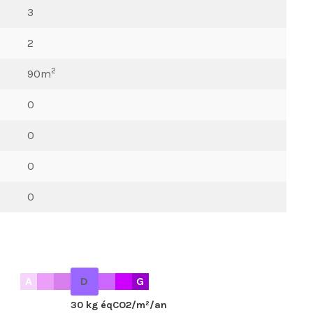
3
2
2
90m
0
0
0
0
A
D
G
30 kg éqCO2/m²/an