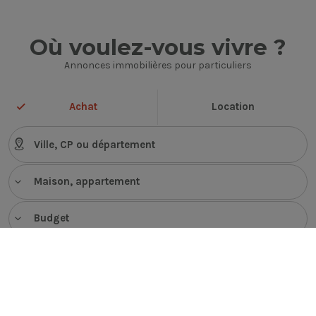
Où voulez-vous vivre ?
Annonces immobilières pour particuliers
Achat
Location
Maison, appartement
Budget
VOIR LES ANNONCES