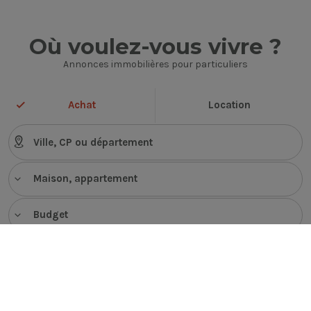
Où voulez-vous vivre ?
Annonces immobilières pour particuliers
Achat
Location
Maison, appartement
Budget
VOIR LES ANNONCES