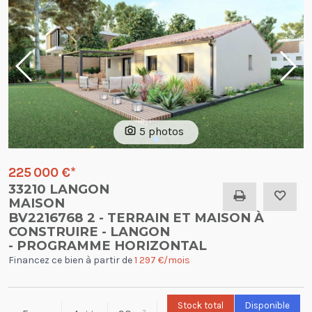
5 photos
225 000 €
*
33210 LANGON
MAISON
BV2216768 2 - TERRAIN ET MAISON À
CONSTRUIRE - LANGON
- PROGRAMME HORIZONTAL
Financez ce bien à partir de
1 297 €/mois
Stock total
Disponible
2