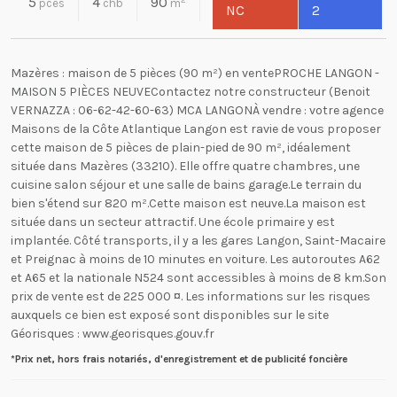
5
4
90
pces
chb
m
NC
2
Mazères : maison de 5 pièces (90 m²) en ventePROCHE LANGON -
MAISON 5 PIÈCES NEUVEContactez notre constructeur (Benoit
VERNAZZA : 06-62-42-60-63) MCA LANGONÀ vendre : votre agence
Maisons de la Côte Atlantique Langon est ravie de vous proposer
cette maison de 5 pièces de plain-pied de 90 m², idéalement
située dans Mazères (33210). Elle offre quatre chambres, une
cuisine salon séjour et une salle de bains garage.Le terrain du
bien s'étend sur 820 m².Cette maison est neuve.La maison est
située dans un secteur attractif. Une école primaire y est
implantée. Côté transports, il y a les gares Langon, Saint-Macaire
et Preignac à moins de 10 minutes en voiture. Les autoroutes A62
et A65 et la nationale N524 sont accessibles à moins de 8 km.Son
prix de vente est de 225 000 ¤. Les informations sur les risques
auxquels ce bien est exposé sont disponibles sur le site
Géorisques : www.georisques.gouv.fr
*Prix net, hors frais notariés, d'enregistrement et de publicité foncière