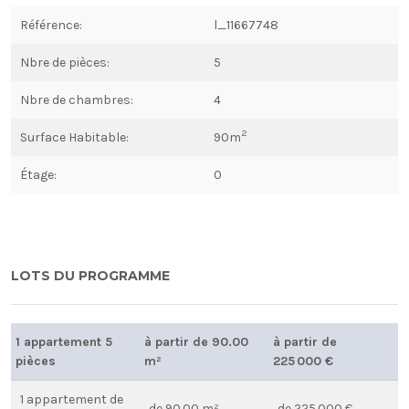
Référence:
l_11667748
Nbre de pièces:
5
Nbre de chambres:
4
2
Surface Habitable:
90m
Étage:
0
LOTS DU PROGRAMME
1 appartement 5
à partir de 90.00
à partir de
pièces
m²
225 000 €
1 appartement de
de 90.00 m²
de 225 000 €