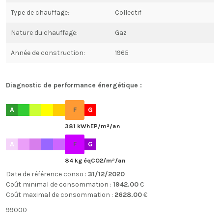
Type de chauffage:
Collectif
Nature du chauffage:
Gaz
Année de construction:
1965
Diagnostic de performance énergétique :
A
F
G
381 kWhEP/m²/an
A
F
G
84 kg éqCO2/m²/an
Date de référence conso :
31/12/2020
Coût minimal de consommation :
1942.00
€
Coût maximal de consommation :
2628.00
€
99000