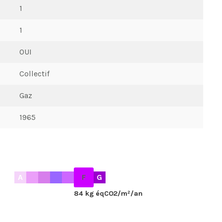
1
1
OUI
Collectif
Gaz
1965
A
F
G
84 kg éqCO2/m²/an