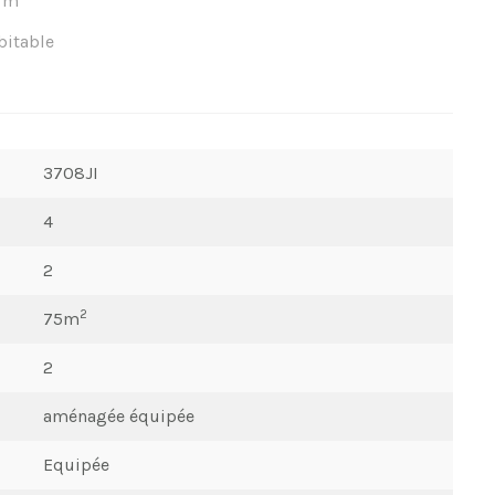
m
bitable
3708JI
4
2
2
75m
2
aménagée équipée
Equipée