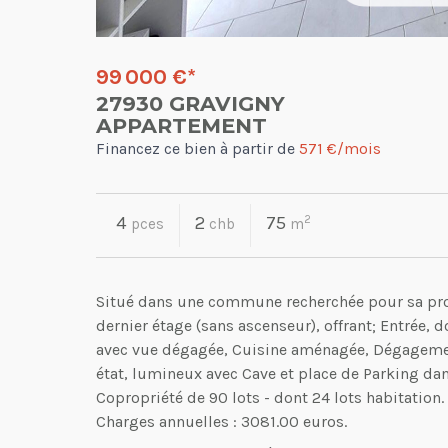
99 000 €
*
27930 GRAVIGNY
APPARTEMENT
Financez ce bien à partir de
571 €/mois
4
2
75
2
pces
chb
m
Situé dans une commune recherchée pour sa pro
dernier étage (sans ascenseur), offrant; Entrée,
avec vue dégagée, Cuisine aménagée, Dégagement
état, lumineux avec Cave et place de Parking dan
Copropriété de 90 lots - dont 24 lots habitation.
Charges annuelles : 3081.00 euros.