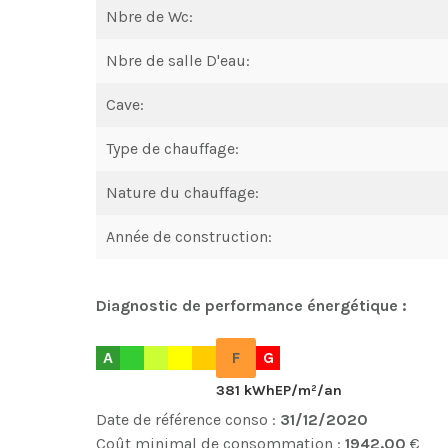
Nbre de Wc:
Nbre de salle D'eau:
Cave:
Type de chauffage:
Nature du chauffage:
Année de construction:
Diagnostic de performance énergétique :
A
F
G
381 kWhEP/m²/an
Date de référence conso :
31/12/2020
Coût minimal de consommation :
1942.00
€