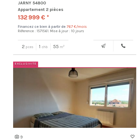
JARNY 54800
Appartement 2 pièces
132 999 € *
Financez ce bien à partir de
767 €/mois
Réference : 1571561.
Mise à jour : 10 jours
2
1
55
2
pces
chb
m
9