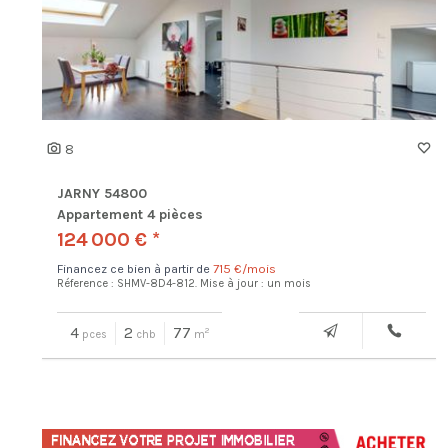
8
JARNY 54800
Appartement 4 pièces
124 000 € *
Financez ce bien à partir de
715 €/mois
Réference : SHMV-8D4-812.
Mise à jour : un mois
4
2
77
2
pces
chb
m