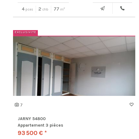
4
2
77
2
pces
chb
m
7
JARNY 54800
Appartement 3 pièces
93 500 € *