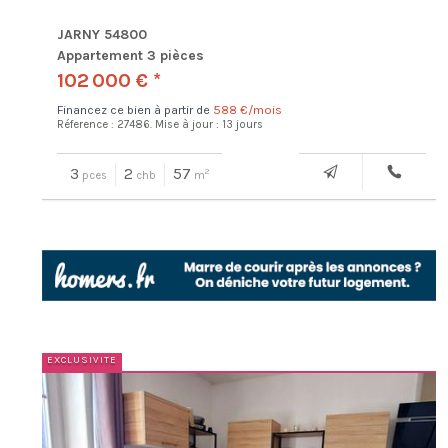
JARNY 54800
Appartement 3 pièces
102 000 € *
Financez ce bien à partir de
588 €/mois
Réference : 27486.
Mise à jour : 13 jours
3
2
57
2
pces
chb
m