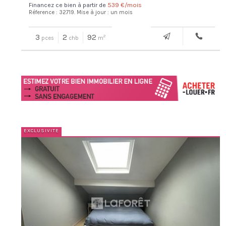
Financez ce bien à partir de
539 €/mois
Réference : 32719.
Mise à jour : un mois
3
2
92
2
pces
chb
m