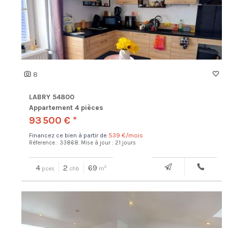
8
LABRY 54800
Appartement 4 pièces
93 500 € *
Financez ce bien à partir de
539 €/mois
Réference : 33868.
Mise à jour : 21 jours
4
2
69
2
pces
chb
m