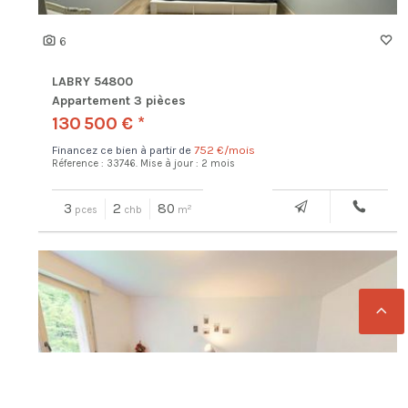
6
LABRY 54800
Appartement 3 pièces
130 500 € *
Financez ce bien à partir de
752 €/mois
Réference : 33746.
Mise à jour : 2 mois
3
2
80
2
pces
chb
m