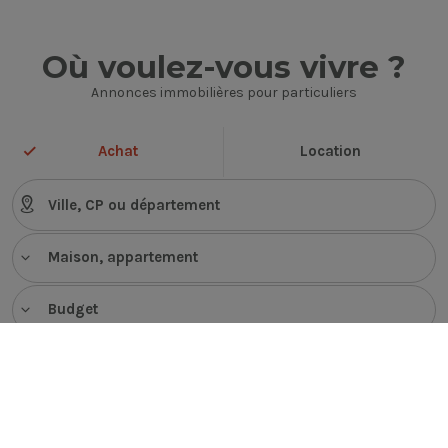
Où voulez-vous vivre ?
Annonces immobilières pour particuliers
Achat
Location
Maison, appartement
Budget
VOIR LES ANNONCES