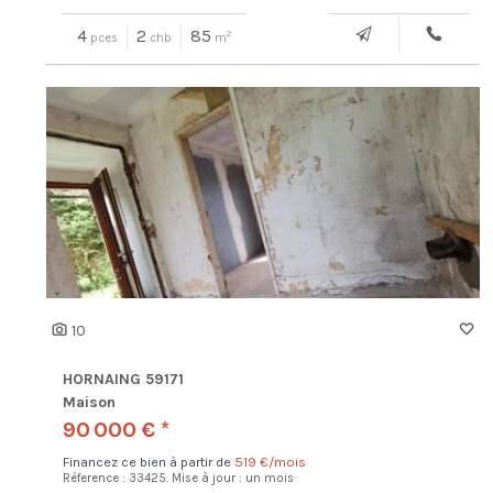
4
2
85
2
pces
chb
m
10
HORNAING 59171
Maison
90 000 € *
Financez ce bien à partir de
519 €/mois
Réference : 33425.
Mise à jour : un mois