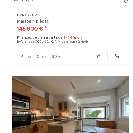
ERRE 59171
Maison 4 pièces
145 900 € *
Financez ce bien à partir de
841 €/mois
Réference : OQBL-9EJ-KJR.
Mise à jour : 2 mois
4
3
80
2
pces
chb
m