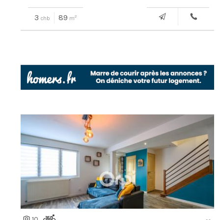
3
89
2
chb
m
10