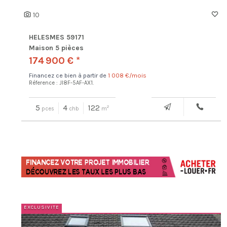
10
HELESMES 59171
Maison 5 pièces
174 900 € *
Financez ce bien à partir de
1 008 €/mois
Réference : JI8F-5AF-AX1.
5
4
122
2
pces
chb
m