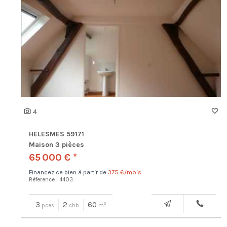
4
HELESMES 59171
Maison 3 pièces
65 000 € *
Financez ce bien à partir de
375 €/mois
Réference : 4403.
3
2
60
2
pces
chb
m