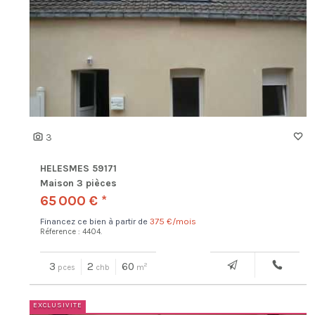
3
HELESMES 59171
Maison 3 pièces
65 000 € *
Financez ce bien à partir de
375 €/mois
Réference : 4404.
3
2
60
2
pces
chb
m