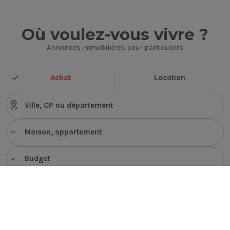
Où voulez-vous vivre ?
Annonces immobilières pour particuliers
Achat
Location
Maison, appartement
Budget
VOIR LES ANNONCES