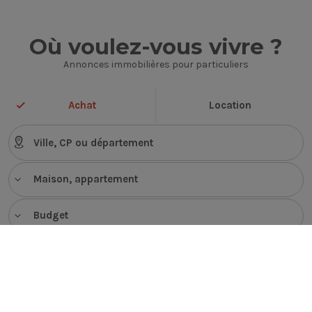
Où voulez-vous vivre ?
Annonces immobilières pour particuliers
Achat
Location
Maison, appartement
Budget
VOIR LES ANNONCES