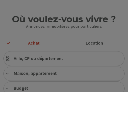
Où voulez-vous vivre ?
Annonces immobilières pour particuliers
Achat
Location
Maison, appartement
Budget
VOIR LES ANNONCES