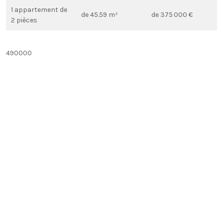
1 appartement de
de 45.59 m²
de 375 000 €
2 pièces
490000
LE PROMOTEUR
SEDELKA
Afficher le numéro
Responsable
: Mr. NC
Adresse
: 70, avenue de l'Hippodrome
CAEN (14000)