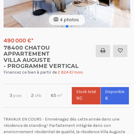
4 photos
490 000 €
*
78400 CHATOU
APPARTEMENT
VILLA AUGUSTE
- PROGRAMME VERTICAL
Financez ce bien à partir de
2 824 €/mois
Stock total
Disponible
3
2
65
2
pces
chb
m
NC
6
TRAVAUX EN COURS - Emménagez dès cette année dans une
résidence de standing ! Parfaitement intégrée dans son
environnement résidentiel de qualité, la résidence Villa Auguste