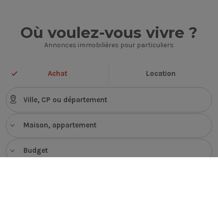
Où voulez-vous vivre ?
Annonces immobilières pour particuliers
Achat
Location
Maison, appartement
Budget
VOIR LES ANNONCES