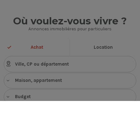
Où voulez-vous vivre ?
Annonces immobilières pour particuliers
Achat
Location
Maison, appartement
Budget
VOIR LES ANNONCES