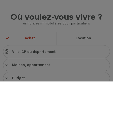
Où voulez-vous vivre ?
Annonces immobilières pour particuliers
Achat
Location
Maison, appartement
Budget
VOIR LES ANNONCES