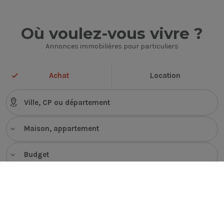
Où voulez-vous vivre ?
Annonces immobilières pour particuliers
Achat
Location
Maison, appartement
Budget
VOIR LES ANNONCES