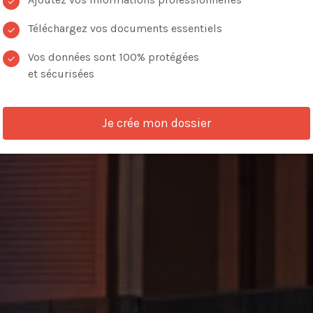
✓
Téléchargez vos documents essentiels
✓
Vos données sont 100% protégées
✓
et sécurisées
VOIR LES ANNONCES
Je crée mon dossier
de critères