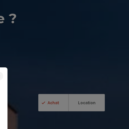
e ?
×
Achat
Location