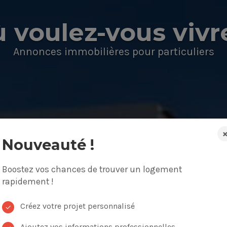
 voulez-vous vivr
Annonces immobilières pour particuliers
Nouveauté !
Boostez vos chances de trouver un logement
on, appartement
Budget
rapidement !
Créez votre projet personnalisé
✓
Ajoutez vos informations professionnelles