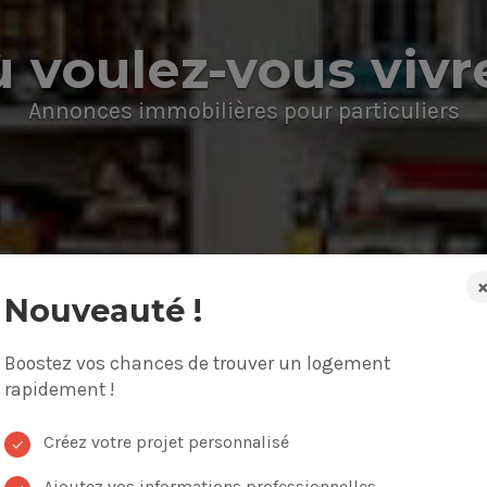
 voulez-vous vivr
Annonces immobilières pour particuliers
Nouveauté !
Boostez vos chances de trouver un logement
on, appartement
Budget
rapidement !
Créez votre projet personnalisé
✓
Ajoutez vos informations professionnelles