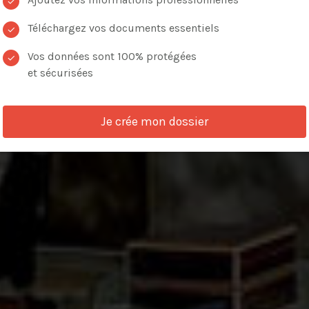
✓
Téléchargez vos documents essentiels
✓
Vos données sont 100% protégées
✓
et sécurisées
VOIR LES ANNONCES
Je crée mon dossier
de critères