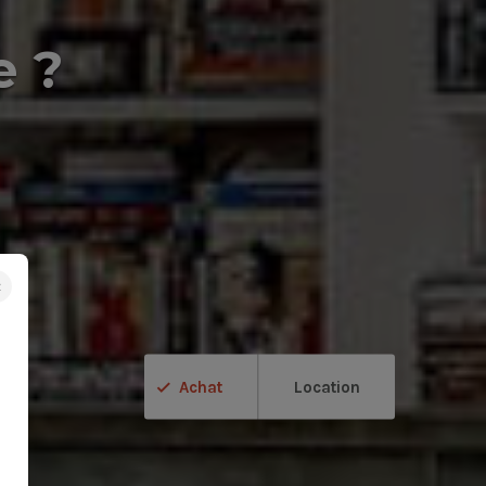
e ?
×
Achat
Location