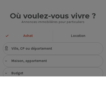
Où voulez-vous vivre ?
Annonces immobilières pour particuliers
Achat
Location
Maison, appartement
Budget
VOIR LES ANNONCES